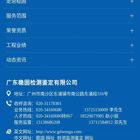
走进稳固
公司介绍
服务范围
董事长介绍
检测服务
企业文化
荣誉资质
监测服务
发展历程
资质证书
鉴定服务
工程业绩
组织架构
荣誉证书
检测业绩
科研创新
专利证书
动态资讯
监测业绩
园区环境
公司资讯
鉴定业绩
公正性和独立性声明
党工团建
广东稳固检测鉴定有限公司
行业法规
地址：广州市南沙区东涌镇市南公路东涌段316号
学习之家
收样咨询：020-31178301
业务热线：020-34160680 13725150009 李先生
人才热线：020-34160680转867 18520073985 赵小姐
服务监督：13138686208 13711584812 邓先生
英文网址：
http://www.gdwengu.com
中文网址：
稳固.网址
检测监测鉴定.网址