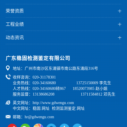
董事长介绍
检测服务
企业文化
荣誉资质
监测服务
发展历程
资质证书
鉴定服务
工程业绩
组织架构
荣誉证书
检测业绩
科研创新
专利证书
动态资讯
监测业绩
园区环境
公司资讯
鉴定业绩
公正性和独立性声明
党工团建
广东稳固检测鉴定有限公司
行业法规
地址：广州市南沙区东涌镇市南公路东涌段316号
学习之家
收样咨询：020-31178301
业务热线：020-34160680 13725150009 李先生
人才热线：020-34160680转867 18520073985 赵小姐
服务监督：13138686208 13711584812 邓先生
英文网址：
http://www.gdwengu.com
中文网址：
稳固.网址
检测监测鉴定.网址
邮箱：
hr@gdwengu.com