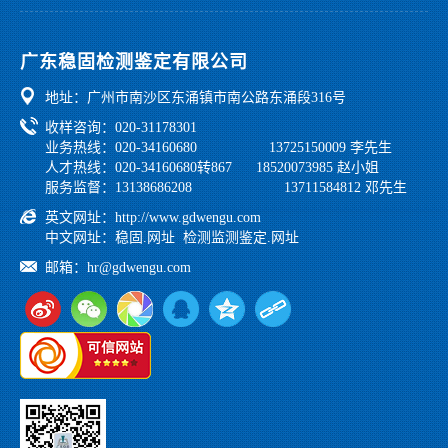
园区环境
公司资讯
鉴定业绩
公正性和独立性声明
党工团建
广东稳固检测鉴定有限公司
行业法规
地址：广州市南沙区东涌镇市南公路东涌段316号
学习之家
收样咨询：020-31178301
业务热线：020-34160680 13725150009 李先生
人才热线：020-34160680转867 18520073985 赵小姐
服务监督：13138686208 13711584812 邓先生
英文网址：
http://www.gdwengu.com
中文网址：
稳固.网址
检测监测鉴定.网址
邮箱：
hr@gdwengu.com