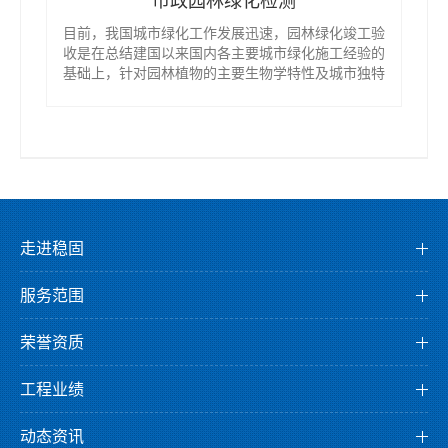
目前，我国城市绿化工作发展迅速，园林绿化竣工验
收是在总结建国以来国内各主要城市绿化施工经验的
基础上，针对园林植物的主要生物学特性及城市独特
的生存环境，制定切实可行的绿化施工规范，作为绿
化工程施工法规性文件，使城市绿化施工有章可循，
有据可依，以提高城市绿化树木种植成活率，改善城
市绿化景观，节约绿化建设资金，创建良好的城市环
境。
走进稳固
公司介绍
服务范围
董事长介绍
检测服务
企业文化
荣誉资质
监测服务
发展历程
资质证书
鉴定服务
工程业绩
组织架构
荣誉证书
检测业绩
科研创新
专利证书
动态资讯
监测业绩