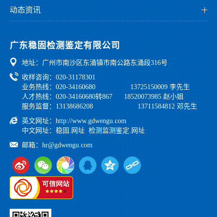
检测业绩
科研创新
专利证书
动态资讯
监测业绩
园区环境
公司资讯
鉴定业绩
公正性和独立性声明
党工团建
广东稳固检测鉴定有限公司
行业法规
地址：广州市南沙区东涌镇市南公路东涌段316号
学习之家
收样咨询：020-31178301
业务热线：020-34160680 13725150009 李先生
人才热线：020-34160680转867 18520073985 赵小姐
服务监督：13138686208 13711584812 邓先生
英文网址：
http://www.gdwengu.com
中文网址：
稳固.网址
检测监测鉴定.网址
邮箱：
hr@gdwengu.com