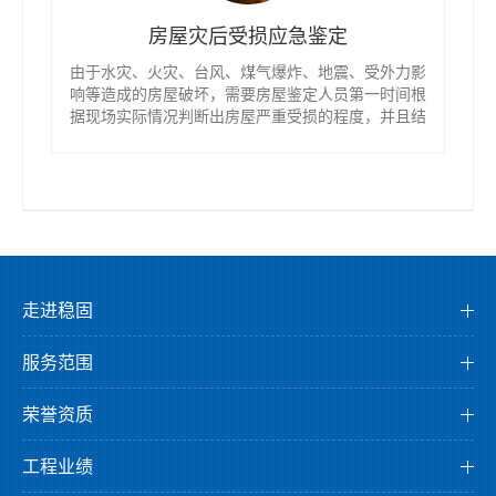
房屋灾后受损应急鉴定
由于水灾、火灾、台风、煤气爆炸、地震、受外力影
响等造成的房屋破坏，需要房屋鉴定人员第一时间根
据现场实际情况判断出房屋严重受损的程度，并且结
合相应的检测项目综合考虑该房屋是否为危房。
走进稳固
公司介绍
服务范围
董事长介绍
检测服务
企业文化
荣誉资质
监测服务
发展历程
资质证书
鉴定服务
工程业绩
组织架构
荣誉证书