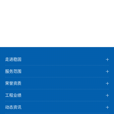
走进稳固
公司介绍
服务范围
董事长介绍
检测服务
企业文化
荣誉资质
监测服务
发展历程
资质证书
鉴定服务
工程业绩
组织架构
荣誉证书
检测业绩
科研创新
专利证书
动态资讯
监测业绩
园区环境