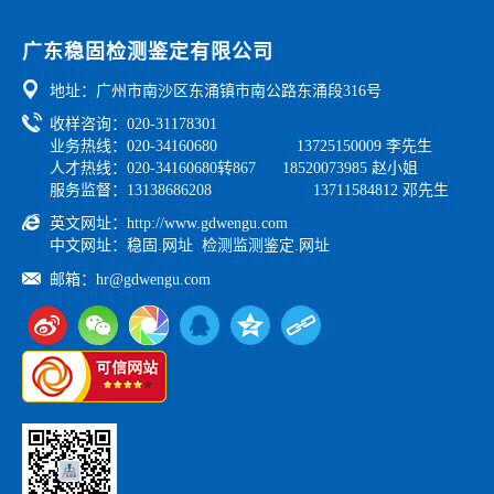
公司资讯
鉴定业绩
公正性和独立性声明
党工团建
广东稳固检测鉴定有限公司
行业法规
地址：广州市南沙区东涌镇市南公路东涌段316号
学习之家
收样咨询：020-31178301
业务热线：020-34160680 13725150009 李先生
人才热线：020-34160680转867 18520073985 赵小姐
服务监督：13138686208 13711584812 邓先生
英文网址：
http://www.gdwengu.com
中文网址：
稳固.网址
检测监测鉴定.网址
邮箱：
hr@gdwengu.com