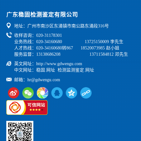
公司资讯
鉴定业绩
公正性和独立性声明
党工团建
广东稳固检测鉴定有限公司
行业法规
地址：广州市南沙区东涌镇市南公路东涌段316号
学习之家
收样咨询：020-31178301
业务热线：020-34160680 13725150009 李先生
人才热线：020-34160680转867 18520073985 赵小姐
服务监督：13138686208 13711584812 邓先生
英文网址：
http://www.gdwengu.com
中文网址：
稳固.网址
检测监测鉴定.网址
邮箱：
hr@gdwengu.com