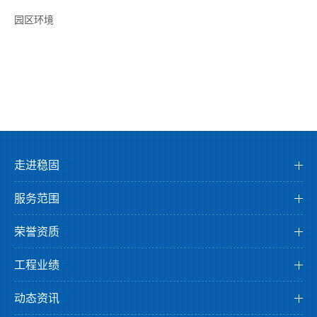
园区环境
走进稳固
公司介绍
服务范围
董事长介绍
检测服务
企业文化
荣誉资质
监测服务
发展历程
资质证书
鉴定服务
工程业绩
组织架构
荣誉证书
检测业绩
科研创新
专利证书
动态资讯
监测业绩
园区环境