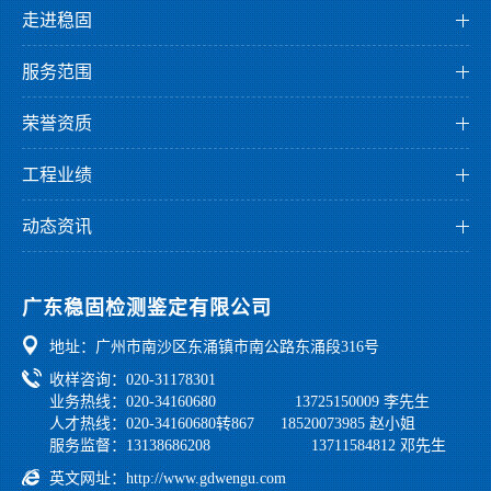
走进稳固
公司介绍
服务范围
董事长介绍
检测服务
企业文化
荣誉资质
监测服务
发展历程
资质证书
鉴定服务
工程业绩
组织架构
荣誉证书
检测业绩
科研创新
专利证书
动态资讯
监测业绩
园区环境
公司资讯
鉴定业绩
公正性和独立性声明
党工团建
广东稳固检测鉴定有限公司
行业法规
地址：广州市南沙区东涌镇市南公路东涌段316号
学习之家
收样咨询：020-31178301
业务热线：020-34160680 13725150009 李先生
人才热线：020-34160680转867 18520073985 赵小姐
服务监督：13138686208 13711584812 邓先生
英文网址：
http://www.gdwengu.com