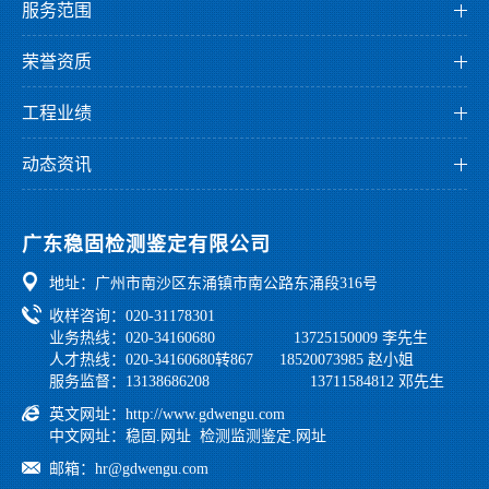
服务范围
董事长介绍
检测服务
企业文化
荣誉资质
监测服务
发展历程
资质证书
鉴定服务
工程业绩
组织架构
荣誉证书
检测业绩
科研创新
专利证书
动态资讯
监测业绩
园区环境
公司资讯
鉴定业绩
公正性和独立性声明
党工团建
广东稳固检测鉴定有限公司
行业法规
地址：广州市南沙区东涌镇市南公路东涌段316号
学习之家
收样咨询：020-31178301
业务热线：020-34160680 13725150009 李先生
人才热线：020-34160680转867 18520073985 赵小姐
服务监督：13138686208 13711584812 邓先生
英文网址：
http://www.gdwengu.com
中文网址：
稳固.网址
检测监测鉴定.网址
邮箱：
hr@gdwengu.com