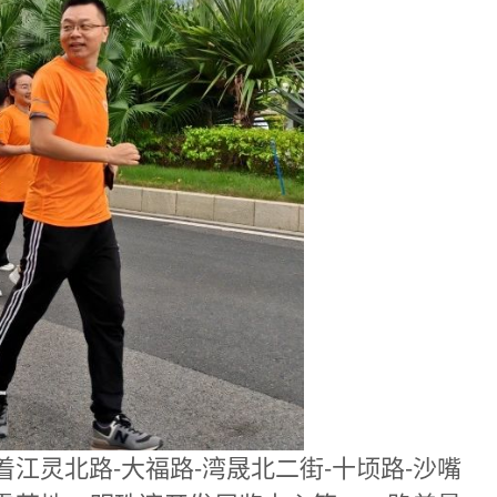
江灵北路-大福路-湾晟北二街-十顷路-沙嘴