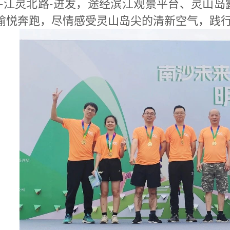
路-江灵北路-进发，途经滨江观景平台、灵山
愉悦奔跑，尽情感受灵山岛尖的清新空气，践