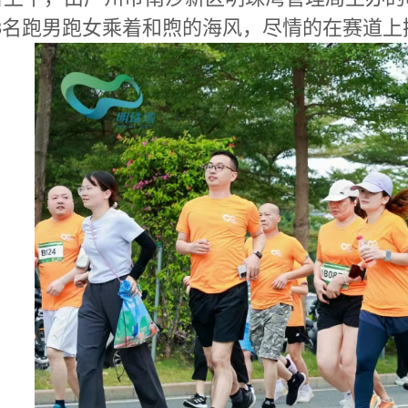
8名跑男跑女乘着和煦的海风，尽情的在赛道上